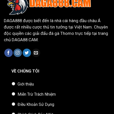
DAGA888 được biết đến là nhà cái hàng đầu châu Á
được rất nhiều cược thủ tin tưởng tại Việt Nam. Chuyên
độc quyền các giải đấu đá gà Thomo trực tiếp tại trang
chủ DAGA88.CAM.
VỀ CHÚNG TÔI
Giới thiệu
Miễn Trừ Trách Nhiệm
Điều Khoản Sử Dụng