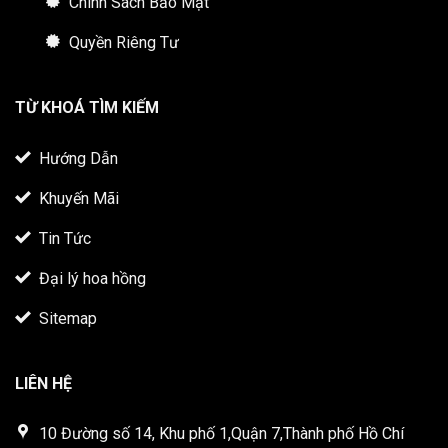
Chính Sách Bảo Mật
Quyền Riêng Tư
TỪ KHOÁ TÌM KIẾM
Hướng Dẫn
Khuyến Mãi
Tin Tức
Đại lý hoa hồng
Sitemap
LIÊN HỆ
10 Đường số 14, Khu phố 1,Quận 7,Thành phố Hồ Chí