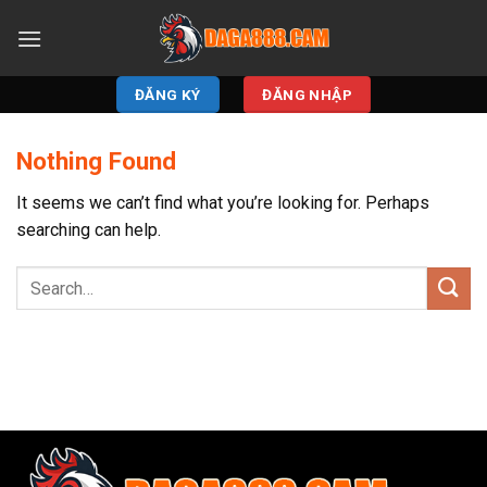
Skip
to
content
ĐĂNG KÝ
ĐĂNG NHẬP
Nothing Found
It seems we can’t find what you’re looking for. Perhaps
searching can help.